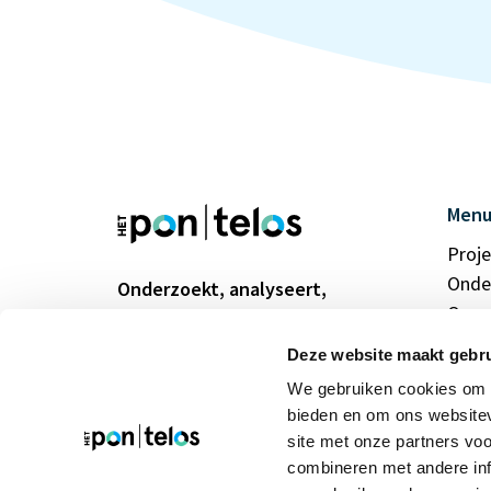
Men
Proj
Onde
Onderzoekt, analyseert,
Over
duidt en verbindt
Werke
Deze website maakt gebru
Actu
We gebruiken cookies om c
Cont
bieden en om ons websitev
Priva
site met onze partners vo
combineren met andere inf