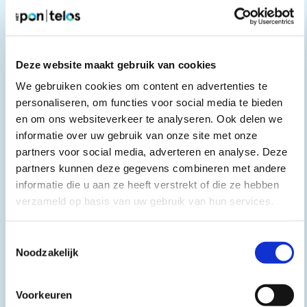
Brede welvaart
Grip op samenleven
mei 2024 - september 2025
Brabantse Monitor Brede Welvaart
Deze website maakt gebruik van cookies
Provincie Noord-Brabant
We gebruiken cookies om content en advertenties te
De Brabantse Monitor Brede Welvaart verbindt
personaliseren, om functies voor social media te bieden
objectieve en subjectieve aspecten van brede
en om ons websiteverkeer te analyseren. Ook delen we
welvaart.
informatie over uw gebruik van onze site met onze
partners voor social media, adverteren en analyse. Deze
partners kunnen deze gegevens combineren met andere
informatie die u aan ze heeft verstrekt of die ze hebben
verzameld op basis van uw gebruik van hun services.
Toestemmingsselectie
Noodzakelijk
Voorkeuren