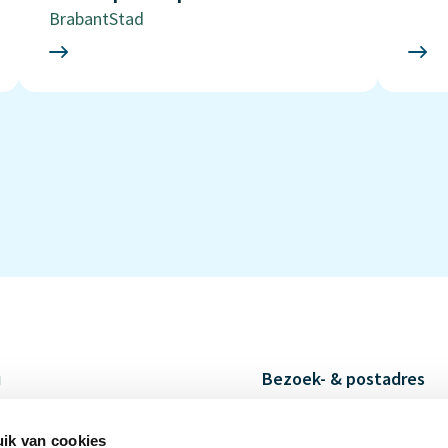
BrabantStad
u
Bezoek- & postadres
ecten
Stationsstraat 20c
rzoeksmethodieken
5038 ED Tilburg
ik van cookies