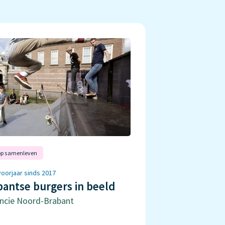
 op samenleven
voorjaar sinds 2017
bantse burgers in beeld
incie Noord-Brabant