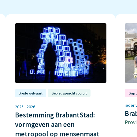
Brede welvaart
Gebiedsgericht vooruit
Grip
ieder 
2025 - 2026
Bra
Bestemming BrabantStad:
Prov
vormgeven aan een
metropool op mensenmaat