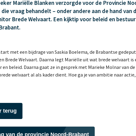
eker Mariëlle Blanken verzorgde voor de Provincie N
 die vraag behandelt – onder andere aan de hand van 
tor Brede Welvaart. Een kijktip voor beleid en bestuu
Brabant.
start met een bijdrage van Saskia Boelema, de Brabantse gedepu
 Brede Welvaart. Daarna legt Mariëlle uit wat brede welvaart is
r en beleid. Daarna gaat ze in gesprek met Marieke Molnar van de
ede welvaart al als kader dient. Hoe ga je van ambitie naar actie
r terug
ag van de provincie Noord-Brabant