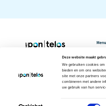
Men
Proj
Onde
Deze website maakt gebru
Onderzoekt, analyseert,
Over
duidt en verbindt
We gebruiken cookies om c
Werke
bieden en om ons websitev
Actu
site met onze partners vo
combineren met andere inf
Cont
uw gebruik van hun servic
Priva
Toestemmingsselectie