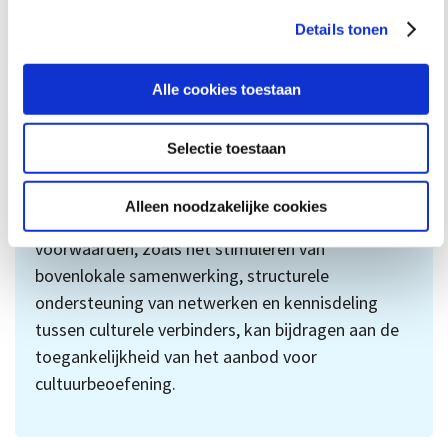
landen als de gemeentelijke ondersteuning, op het
Details tonen
gebied van beleid en bemensing, beter op peil is.
Zonder die belangrijke laag tussen het provinciale
Alle cookies toestaan
ondersteuningsaanbod en de lokale praktijk, komt
de bovenlokaal ontwikkelde kennis niet bij de
Selectie toestaan
aanbieders terecht.
Aanbieders en gemeentelijke beleidsmakers
Alleen noodzakelijke cookies
gaven aan dat de provincie door het scheppen van
voorwaarden, zoals het stimuleren van
bovenlokale samenwerking, structurele
ondersteuning van netwerken en kennisdeling
tussen culturele verbinders, kan bijdragen aan de
toegankelijkheid van het aanbod voor
cultuurbeoefening.