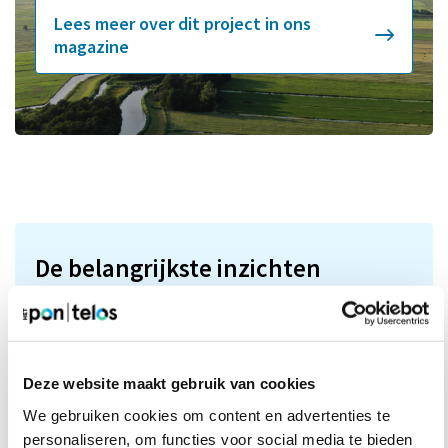
Lees meer over dit project in ons
magazine
De belangrijkste inzichten
Het beeld dat het culturele aanbod in de kleine
kernen krimpt, werd niet bevestigd door onze
inwonersenquête. In vrijwel alle 88 kernen is er
Deze website maakt gebruik van cookies
sprake van een actief cultuurbeoefeningsaanbod,
We gebruiken cookies om content en advertenties te
dat sterk leunt op vrijwilligers en kleine
personaliseren, om functies voor social media te bieden