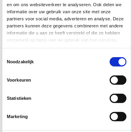
organisaties. In totaal gaat het om 463
en om ons websiteverkeer te analyseren. Ook delen we
aanbieders.
informatie over uw gebruik van onze site met onze
partners voor social media, adverteren en analyse. Deze
Aanbieders van cultuurbeoefening signaleren
partners kunnen deze gegevens combineren met andere
dat de zichtbaarheid en continuïteit van hun
informatie die u aan ze heeft verstrekt of die ze hebben
aanbod onder druk staan, vooral door beperkte
verzameld op basis van uw gebruik van hun services.
en/of versnipperde communicatie, beperkte
financiering en het ontbreken of wegvallen van
Toestemmingsselectie
kartrekkers.
Noodzakelijk
Verbonden vitaliteit
is een nuttige kapstok voor
het kijken naar regionale mogelijkheden voor
Voorkeuren
cultuurdeelname. Dit betekent dat niet alle kernen
of plaatsen een volledig palet aan voorzieningen
Statistieken
hoeven te hebben, zolang deze regionaal door
inwoners gedeeld kunnen worden.
Marketing
Een belangrijke bevinding was dat het
provinciale ondersteuningsaanbod beter kan