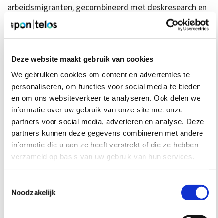
arbeidsmigranten, gecombineerd met deskresearch en
beleidsanalyse. Ter aanvulling en toetsing van de
resultaten werden 11 interviews uitgevoerd met
verschillende actoren. In de interviews kwamen
beleidsambtenaren, ondernemers, de
Deze website maakt gebruik van cookies
verantwoordelijke wethouder en verschillende
We gebruiken cookies om content en advertenties te
gemeenteraadsleden aan het woord.
personaliseren, om functies voor social media te bieden
en om ons websiteverkeer te analyseren. Ook delen we
informatie over uw gebruik van onze site met onze
partners voor social media, adverteren en analyse. Deze
partners kunnen deze gegevens combineren met andere
In deze bijdrage aan het Rekenkameronderzoek
informatie die u aan ze heeft verstrekt of die ze hebben
constateerden we dat er ten tijde van het onderzoek
verzameld op basis van uw gebruik van hun services.
onvoldoende zicht was op de situatie van
arbeidsmigratie in de gemeente en dat het beleid
Toestemmingsselectie
onvoldoende kaders bood om het vraagstuk aan te
Noodzakelijk
pakken.