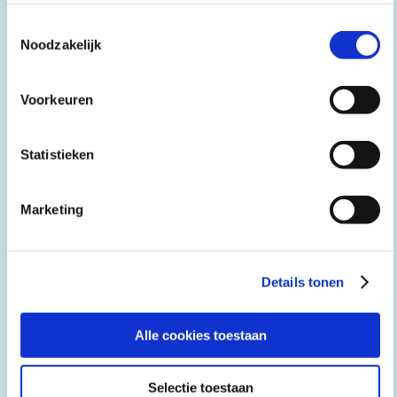
Toestemmingsselectie
Noodzakelijk
Grip op samenleven
Voorkeuren
november 2024 - juni 2025
Draagkracht arbeidsmigratie Peel en Maas
Statistieken
Gemeente Peel en Maas
Marketing
Details tonen
Alle cookies toestaan
Selectie toestaan