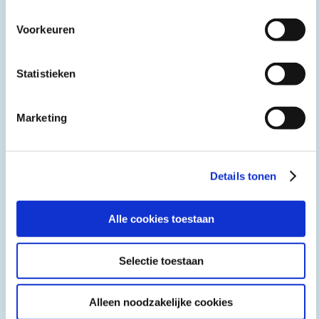
Voorkeuren
Impact meten‚ impact maken
Statistieken
jaarlijks
Monitoren van duurzaamheidsprestaties
voor BNG
Marketing
BNG
Details tonen
Alle cookies toestaan
Selectie toestaan
Alleen noodzakelijke cookies