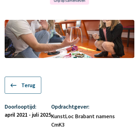
Grip op samenleven
Terug
Doorlooptijd:
Opdrachtgever:
april 2021 - juli 2025
KunstLoc Brabant namens
CmK3