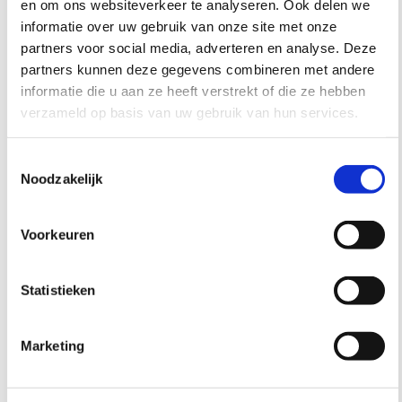
en om ons websiteverkeer te analyseren. Ook delen we
zijn twee methoden gebruikt:
informatie over uw gebruik van onze site met onze
partners voor social media, adverteren en analyse. Deze
Het Regiokompas
, een meetinstrument van Het PON
partners kunnen deze gegevens combineren met andere
informatie die u aan ze heeft verstrekt of die ze hebben
& Telos dat bijna 100 indicatoren combineert om de
verzameld op basis van uw gebruik van hun services.
aanwezige (objectief) mogelijkheden op de thema’s
van brede welvaart te meten. Door data te
Toestemmingsselectie
verzamelen voor alle Nederlandse gemeenten en
Noodzakelijk
provincies en deze op dezelfde manier te normeren,
kunnen we de resultaten op vergelijkbare wijze
Voorkeuren
beoordelen.
Vragenlijstonderzoek Ervaren Brede Welvaart
; om de
Statistieken
ervaren (subjectief) mogelijkheden van brede
welvaart te meten, is een online vragenlijst uitgezet
onder 10.037 Brabanders van 18 jaar en ouder, in het
Marketing
najaar van 2024.