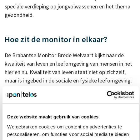
speciale verdieping op jongvolwassenen en het thema
gezondheid.
Hoe zit de monitor in elkaar?
De Brabantse Monitor Brede Welvaart kijkt naar de
kwaliteit van leven en leefomgeving van mensen in het
hier en nu. Kwaliteit van leven staat niet op zichzelf,
maar is ingebed in de sociale en fysieke leefomgeving.
De kwaliteit wordt bepaald door een samenspel van
aanwezige (objectieve) en ervaren (subjectieve)
mogelijkheden op de thema’s van brede welvaart:
welbevinden, gezondheid, materiële welvaart, arbeid &
Deze website maakt gebruik van cookies
vrije tijd, onderwijs, sociale samenhang, wonen,
We gebruiken cookies om content en advertenties te
veiligheid, cultuur, mobiliteit, ecosystemen &
personaliseren, om functies voor social media te bieden
biodiversiteit en milieu & klimaat. Voor deze monitor